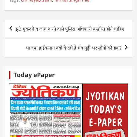
at
c
itt
k
ss
ar
s
e
er
e
e
e
A
b
dI
n
Post
झूठे मुकदमें व जांच करने वाले पुलिस अधिकारी बर्खास्त होने चाहिए
p
o
n
g
navigation
p
o
er
भाजपा हाईकमान क्यों दे रही है चंद मुट्ठी भर लोगों को हवा?
k
Today ePaper