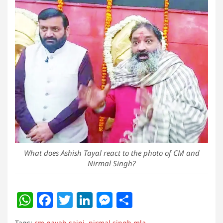
What does Ashish Tayal react to the photo of CM and
Nirmal Singh?
W
F
T
Li
M
S
h
a
w
n
e
h
Tags:
cm nayab saini
,
nirmal singh mla