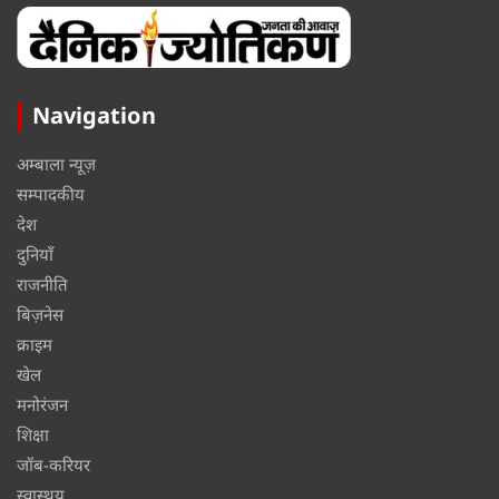
Navigation
अम्बाला न्यूज़
सम्पादकीय
देश
दुनियाँ
राजनीति
बिज़नेस
क्राइम
खेल
मनोरंजन
शिक्षा
जॉब-करियर
स्वास्थय