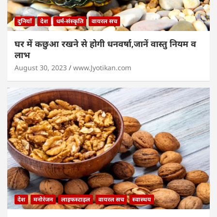
दुनियाँ
देश
धर्म-संस्कृति
वायरल सच
घर में कछुआ रखने से होगी धनवर्षा,जानें वास्तु नियम व
लाभ
August 30, 2023
www.Jyotikan.com
देश
मनोरंजन
लाइफस्टाइल
वायरल सच
स्वास्थय