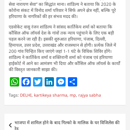
सेवा नारायण सेवा” का सिद्धांत माना। शांडिल्य ने बताया कि 2020 के
कोरोना संकट में विनोद शर्मा परिवार ने सिर्फ अपने क्षेत्र नहीं, बल्कि पूरे
हरियाणा के नागरिकों की हर संभव मदद की।
एडवोकेट वासु रंजन शांडिल्य ने सांसद कार्तिकेय शर्मा को बताया कि
कौंसिल ऑफ लॉयर्स देश के गांवों तक न्याय पहुंचाने के लिए एक बड़ी
पहल करने जा रही है। इसकी शुरुआत हरियाणा, पंजाब, दिल्ली,
हिमाचल, उत्तर प्रदेश, उत्तराखंड और राजस्थान से होगी। प्रत्येक जिले में
200 गांव चिन्हित किए जाएंगे जहां 1-1 घंटे के विधिक शिविर होंगे।
शांडिल्य ने कार्तिकेय शर्मा व शक्तिरानी शर्मा को पंजाब एवं हरियाणा
हाईकोर्ट में आने का आमंत्रण भी दिया और कौंसिल ऑफ लॉयर्स के कार्यों
की विस्तृत जानकारी साझा की।
W
F
T
Li
M
S
h
a
w
n
e
h
Tags:
DELHI
,
kartikeya sharma
,
mp
,
rajya sabha
at
c
itt
k
ss
ar
s
e
er
e
e
e
A
b
dI
n
Post
भाजपा में शामिल होने के बाद गिल्को के मालिक के घर विजिलेंस की
p
o
n
g
navigation
रेड