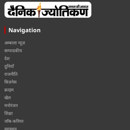
Navigation
अम्बाला न्यूज़
सम्पादकीय
देश
दुनियाँ
राजनीति
बिज़नेस
क्राइम
खेल
मनोरंजन
शिक्षा
जॉब-करियर
स्वास्थय