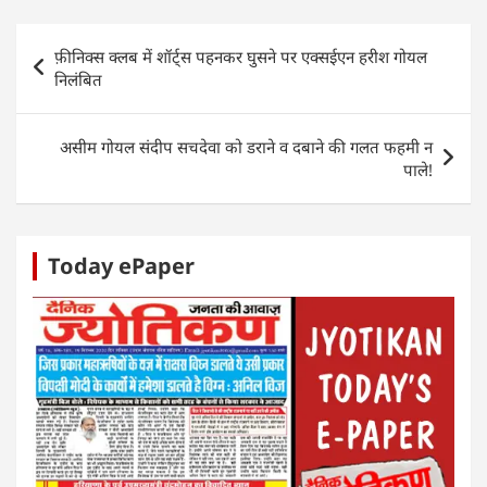
s
e
er
e
e
e
A
b
dI
n
Post
फ़ीनिक्स क्लब में शॉर्ट्स पहनकर घुसने पर एक्सईएन हरीश गोयल
p
o
n
g
navigation
निलंबित
p
o
er
k
असीम गोयल संदीप सचदेवा को डराने व दबाने की गलत फहमी न
पाले!
Today ePaper