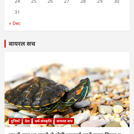
24
25
26
27
28
29
30
31
« Dec
वायरल सच
दुनियाँ
देश
धर्म-संस्कृति
वायरल सच