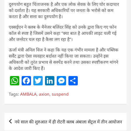
दुरुपयोग बहुत चिंताजनक है और एक लोक सेवक के लिए घोर कदाचार
को दर्शाता है। यह सरकारी अधिकारियों पर जनता के भरोसे को कम
करता है और सत्ता का दुरुपयोग है।
एक्सईएन ने क्लब के मैनेजर बलिंदर सिंह को उनके द्वारा किए गए फोन
कॉल से स्पष्ट है जिसमें उसने कहा “क्या बात है आपकी लाइट चली गई
और जनरेटर चल रहा है कैसा लग रहा है”।
ऊर्जा मंत्री अनिल विज ने कहा कि यह एक गंभीर मामला है और पब्लिक
सर्वेंट द्वारा ऐसा व्यवहार बर्दाश्त नहीं किया जा सकता। उन्होंने इस
अधिकारी को तुरंत प्रभाव से सस्पेंड करने तथा उसका स्पष्टीकरण मांगने
के आदेश जारी किए हैं।
W
F
T
Li
M
S
h
a
w
n
e
h
Tags:
AMBALA
,
axion
,
suspend
at
c
itt
k
ss
ar
s
e
er
e
e
e
A
b
dI
n
Post
नये साल की शुरुआत में ही रोटरी क्लब अंबाला सेंट्रल में तीन आयोजन
p
o
n
g
navigation