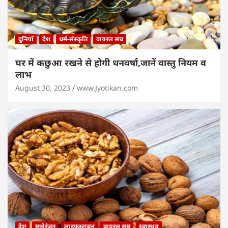
दुनियाँ
देश
धर्म-संस्कृति
वायरल सच
घर में कछुआ रखने से होगी धनवर्षा,जानें वास्तु नियम व
लाभ
August 30, 2023
www.Jyotikan.com
देश
मनोरंजन
लाइफस्टाइल
वायरल सच
स्वास्थय