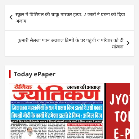
s
e
er
e
e
e
A
b
dI
n
Post
स्कूल में प्रिंसिपल की चाकू मारकर हत्या: 2 छात्रों ने घटना को दिया
p
o
n
g
navigation
अंजाम
p
o
er
k
कुमारी सैलजा पवन अग्रवाल डिम्पी के घर पहुंची व परिवार को दी
सांत्वना
Today ePaper