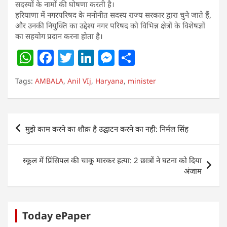
सदस्यों के नामों की घोषणा करती है।
हरियाणा में नगरपरिषद के मनोनीत सदस्य राज्य सरकार द्वारा चुने जाते हैं,
और उनकी नियुक्ति का उद्देश्य नगर परिषद को विभिन्न क्षेत्रों के विशेषज्ञों
का सहयोग प्रदान करना होता है।
W
F
T
Li
M
S
h
a
w
n
e
h
Tags:
AMBALA
,
Anil VIj
,
Haryana
,
minister
at
c
itt
k
ss
ar
s
e
er
e
e
e
A
b
dI
n
Post
मुझे काम करने का शौक़ है उद्घाटन करने का नही: निर्मल सिंह
p
o
n
g
navigation
p
o
er
स्कूल में प्रिंसिपल की चाकू मारकर हत्या: 2 छात्रों ने घटना को दिया
k
अंजाम
Today ePaper