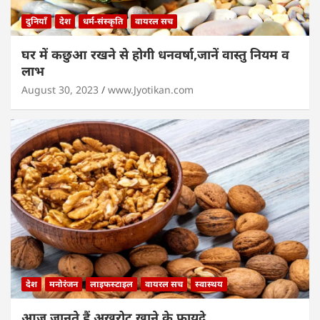
दुनियाँ
देश
धर्म-संस्कृति
वायरल सच
घर में कछुआ रखने से होगी धनवर्षा,जानें वास्तु नियम व
लाभ
August 30, 2023
www.Jyotikan.com
देश
मनोरंजन
लाइफस्टाइल
वायरल सच
स्वास्थय
आज जानते हैं अखरोट खाने के फायदे