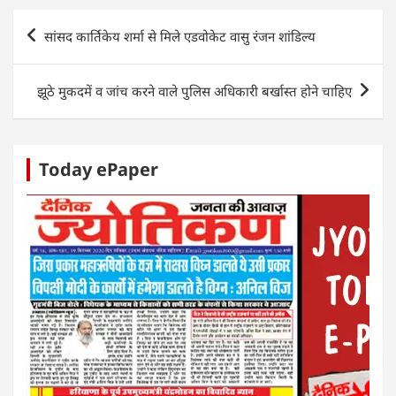
A
b
dI
n
Post
p
o
n
g
सांसद कार्तिकेय शर्मा से मिले एडवोकेट वासु रंजन शांडिल्य
navigation
p
o
er
k
झूठे मुकदमें व जांच करने वाले पुलिस अधिकारी बर्खास्त होने चाहिए
Today ePaper