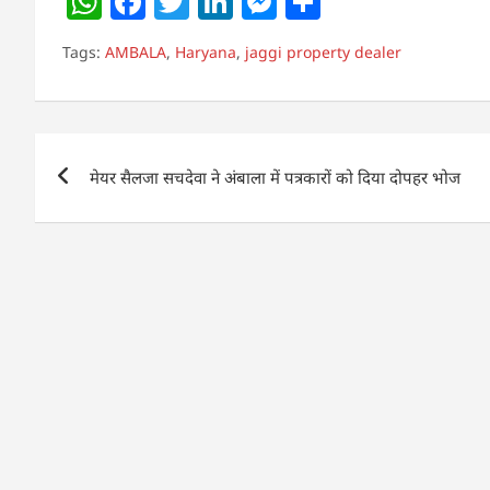
W
F
T
Li
M
S
h
a
w
n
e
h
Tags:
AMBALA
,
Haryana
,
jaggi property dealer
at
c
itt
k
ss
ar
s
e
er
e
e
e
A
b
dI
n
Post
p
o
n
g
मेयर सैलजा सचदेवा ने अंबाला में पत्रकारों को दिया दोपहर भोज
navigation
p
o
er
k