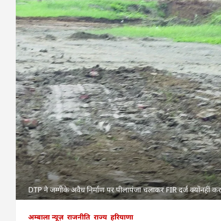
DTP ने जग्गीके अवैध निर्माण पर पीलापंजा चलाकर FIR दर्ज क्योंनहीं क
अम्बाला न्यूज़
राजनीति
राज्य
हरियाणा