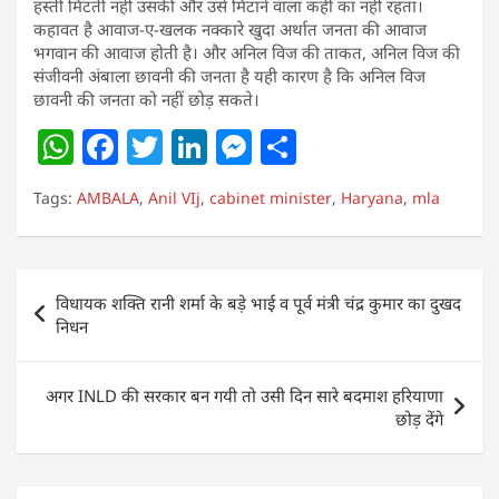
हस्ती मिटती नहीं उसकी और उसे मिटाने वाला कहीं का नहीं रहता।
कहावत है आवाज-ए-खलक नक्कारे खुदा अर्थात जनता की आवाज
भगवान की आवाज होती है। और अनिल विज की ताकत, अनिल विज की
संजीवनी अंबाला छावनी की जनता है यही कारण है कि अनिल विज
छावनी की जनता को नहीं छोड़ सकते।
W
F
T
Li
M
S
h
a
w
n
e
h
Tags:
AMBALA
,
Anil VIj
,
cabinet minister
,
Haryana
,
mla
at
c
itt
k
ss
ar
s
e
er
e
e
e
A
b
dI
n
Post
विधायक शक्ति रानी शर्मा के बड़े भाई व पूर्व मंत्री चंद्र कुमार का दुखद
p
o
n
g
navigation
निधन
p
o
er
k
अगर INLD की सरकार बन गयी तो उसी दिन सारे बदमाश हरियाणा
छोड़ देंगे