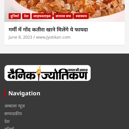
दुनियाँ
देश
लाइफस्टाइल
वायरल सच
स्वास्थय
गर्मी में गोंद कतीरा खाने मिलेंगे ये फायदा
June 8, 2023
www.Jyotikan.com
Navigation
अम्बाला न्यूज़
सम्पादकीय
देश
दुनियाँ