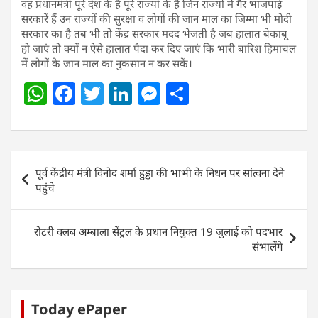
वह प्रधानमंत्री पूरे देश के हैं पूरे राज्यों के हैं जिन राज्यों में गैर भाजपाई
सरकारें हैं उन राज्यों की सुरक्षा व लोगों की जान माल का जिम्मा भी मोदी
सरकार का है तब भी तो केंद्र सरकार मदद भेजती है जब हालात बेकाबू
हो जाएं तो क्यों न ऐसे हालात पैदा कर दिए जाएं कि भारी बारिश हिमाचल
में लोगों के जान माल का नुकसान न कर सकें।
W
F
T
Li
M
S
h
a
w
n
e
h
at
c
itt
k
ss
ar
s
e
er
e
e
e
Post
पूर्व केंद्रीय मंत्री विनोद शर्मा हुड्डा की भाभी के निधन पर सांत्वना देने
A
b
dI
n
navigation
पहुंचे
p
o
n
g
p
o
er
रोटरी क्लब अम्बाला सेंट्रल के प्रधान नियुक्त 19 जुलाई को पदभार
k
संभालेंगे
Today ePaper