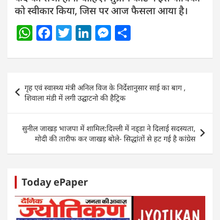
को स्वीकार किया, जिस पर आज फैसला आया है।
W
F
T
Li
M
S
h
a
w
n
e
h
at
c
itt
k
ss
ar
s
e
er
e
e
e
Post
गृह एवं स्वास्थ्य मंत्री अनिल विज के निर्देशानुसार साई का बाग ,
A
b
dI
n
navigation
शिवाला मंडी में लगी उद्घाटनो की हैट्रिक
p
o
n
g
p
o
er
सुनील जाखड़ भाजपा में शामिल:दिल्ली में नड्‌डा ने दिलाई सदस्यता,
k
मोदी की तारीफ कर जाखड़ बोले- सिद्धांतों से हट गई है कांग्रेस
Today ePaper