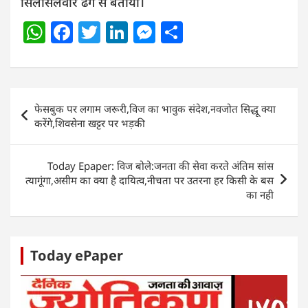
सिलसिलेवार ढंग से बताया।
W
F
T
Li
M
S
h
a
w
n
e
h
at
c
itt
k
ss
ar
s
e
er
e
e
e
Post
फेसबुक पर लगाम जरूरी,विज का भावुक संदेश,नवजोत सिद्धू क्या
A
b
dI
n
navigation
करेंगे,शिवसेना खट्टर पर भड़की
p
o
n
g
p
o
er
Today Epaper: विज बोले:जनता की सेवा करते अंतिम सांस
k
त्यागूंगा,असीम का क्या है दायित्व,नीचता पर उतरना हर किसी के बस
का नही
Today ePaper