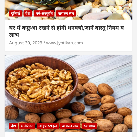
दुनियाँ
देश
धर्म-संस्कृति
वायरल सच
घर में कछुआ रखने से होगी धनवर्षा,जानें वास्तु नियम व
लाभ
August 30, 2023
www.Jyotikan.com
देश
मनोरंजन
लाइफस्टाइल
वायरल सच
स्वास्थय