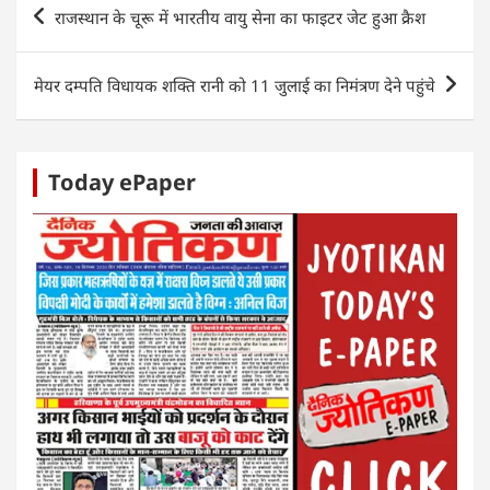
A
b
dI
n
Post
राजस्थान के चूरू में भारतीय वायु सेना का फाइटर जेट हुआ क्रैश
p
o
n
g
navigation
p
o
er
मेयर दम्पति विधायक शक्ति रानी को 11 जुलाई का निमंत्रण देने पहुंचे
k
Today ePaper