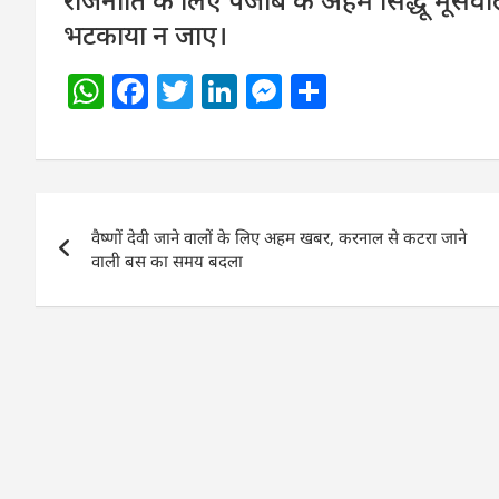
भटकाया न जाए।
W
F
T
Li
M
S
h
a
w
n
e
h
at
c
itt
k
ss
ar
s
e
er
e
e
e
Post
A
b
dI
n
वैष्णों देवी जाने वालों के लिए अहम खबर, करनाल से कटरा जाने
navigation
p
o
n
g
वाली बस का समय बदला
p
o
er
k