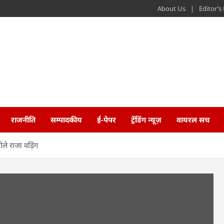
About Us
Editor’
राजनीति
सम्पादकीय
ई-पेपर
ट्रेंडिंग न्यूज़
वायरल सच
ोले राजा वड़िंग