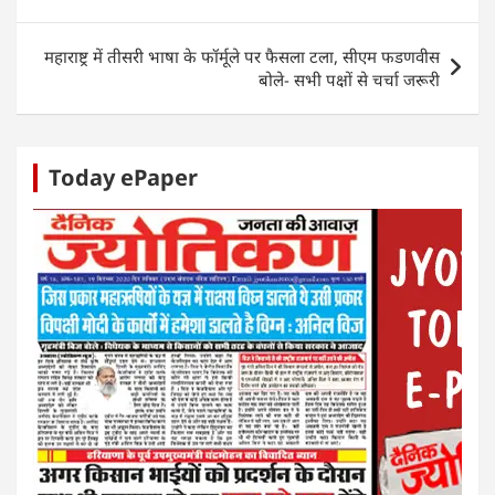
p
o
n
g
p
o
er
महाराष्ट्र में तीसरी भाषा के फॉर्मूले पर फैसला टला, सीएम फडणवीस
k
बोले- सभी पक्षों से चर्चा जरूरी
Today ePaper