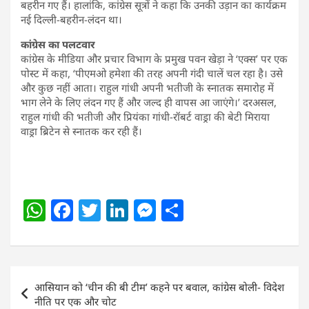
बहरीन गए हैं। हालांकि, कांग्रेस सूत्रों ने कहा कि उनकी उड़ान का कार्यक्रम
नई दिल्ली-बहरीन-लंदन था।
कांग्रेस का पलटवार
कांग्रेस के मीडिया और प्रचार विभाग के प्रमुख पवन खेड़ा ने ‘एक्स’ पर एक
पोस्ट में कहा, ‘पीएमओ हमेशा की तरह अपनी गंदी चालें चल रहा है। उसे
और कुछ नहीं आता। राहुल गांधी अपनी भतीजी के स्नातक समारोह में
भाग लेने के लिए लंदन गए हैं और जल्द ही वापस आ जाएंगे।’ दरअसल,
राहुल गांधी की भतीजी और प्रियंका गांधी-रॉबर्ट वाड्रा की बेटी मिराया
वाड्रा ब्रिटेन से स्नातक कर रही हैं।
W
F
T
Li
M
S
h
a
w
n
e
h
at
c
itt
k
ss
ar
s
e
er
e
e
e
Post
आसियान को ‘चीन की बी टीम’ कहने पर बवाल, कांग्रेस बोली- विदेश
A
b
dI
n
navigation
नीति पर एक और चोट