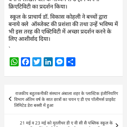
क्रिएटिविटी का प्रदर्शन किया।
स्कूल के प्राचार्य डॉ. विकास कोहली ने बच्चों द्वारा
बनाये क्ले ऑब्जेक्ट की प्रशंशा की तथा उन्हें भविष्य में
भी इस तरह की एक्टिविटी में अच्छा प्रदर्शन करने के
लिए आशीर्वाद दिया।
`
W
F
T
Li
M
S
h
a
w
n
e
h
at
c
itt
k
ss
ar
s
e
er
e
e
e
Post
राजकीय बहुतकनीकी संस्थान अंबाला शहर के प्लास्टिक इंजीनियरिंग
A
b
dI
n
navigation
विभाग अंतिम वर्ष के सात छात्रों का चयन ए डी एच पॉलीमर्स प्राइवेट
p
o
n
g
लिमिटेड डेरा बस्सी में हुआ
p
o
er
k
21 मई व 23 मई को मुरलीधर डी ए वी सी सै पब्लिक स्कूल के