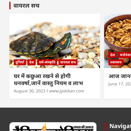
वायरल सच
देश
मनोरंज
दुनियाँ
देश
धर्म-संस्कृति
वायरल सच
स्वास्थय
घर में कछुआ रखने से होगी
आज जानते
धनवर्षा,जानें वास्तु नियम व लाभ
June 17, 20
August 30, 2023
www.Jyotikan.com
Naviga