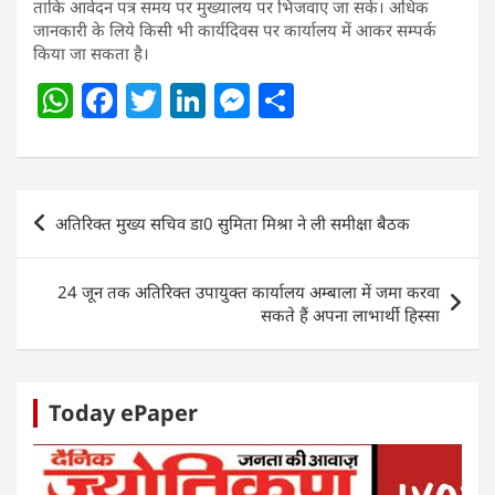
ताकि आवेदन पत्र समय पर मुख्यालय पर भिजवाए जा सकें। अधिक
जानकारी के लिये किसी भी कार्यदिवस पर कार्यालय में आकर सम्पर्क
किया जा सकता है।
W
F
T
Li
M
S
h
a
w
n
e
h
at
c
itt
k
ss
ar
s
e
er
e
e
e
Post
अतिरिक्त मुख्य सचिव डा0 सुमिता मिश्रा ने ली समीक्षा बैठक
A
b
dI
n
navigation
p
o
n
g
24 जून तक अतिरिक्त उपायुक्त कार्यालय अम्बाला में जमा करवा
p
o
er
सकते हैं अपना लाभार्थी हिस्सा
k
Today ePaper