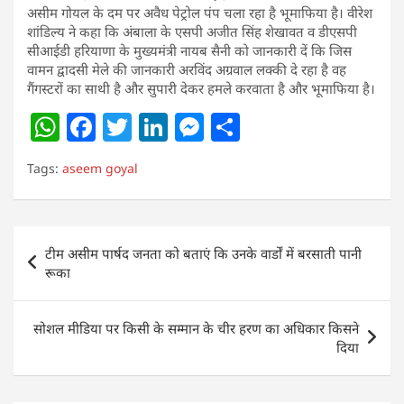
असीम गोयल के दम पर अवैध पेट्रोल पंप चला रहा है भूमाफिया है। वीरेश
शांडिल्य ने कहा कि अंबाला के एसपी अजीत सिंह शेखावत व डीएसपी
सीआईडी हरियाणा के मुख्यमंत्री नायब सैनी को जानकारी दें कि जिस
वामन द्वादसी मेले की जानकारी अरविंद अग्रवाल लक्की दे रहा है वह
गैंगस्टरों का साथी है और सुपारी देकर हमले करवाता है और भूमाफिया है।
W
F
T
Li
M
S
h
a
w
n
e
h
Tags:
aseem goyal
at
c
itt
k
ss
ar
s
e
er
e
e
e
A
b
dI
n
Post
टीम असीम पार्षद जनता को बताएं कि उनके वार्डों में बरसाती पानी
p
o
n
g
navigation
रूका
p
o
er
k
सोशल मीडिया पर किसी के सम्मान के चीर हरण का अधिकार किसने
दिया