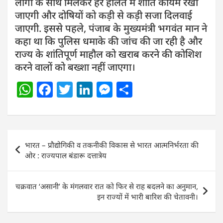
लोगों के साथ मिलकर हर हालत में शांति कायम रखी
जाएगी और दोषियों को कड़ी से कड़ी सजा दिलवाई
जाएगी. इससे पहले, पंजाब के मुख्यमंत्री भगवंत मान ने
कहा था कि पुलिस धमाके की जांच की जा रही है और
राज्य के शांतिपूर्ण माहौल को खराब करने की कोशिश
करने वालों को बख्शा नहीं जाएगा।
W
F
T
Li
M
S
h
a
w
n
e
h
at
c
itt
k
ss
ar
s
e
er
e
e
e
Post
भारत – प्रौद्योगिकी व तकनीकी विकास से भारत आत्मनिर्भरता की
A
b
dI
n
navigation
ओर : राज्यपाल बंडारू दत्तात्रेय
p
o
n
g
p
o
er
चक्रवात ‘असानी’ के मंगलवार रात को फिर से राह बदलने का अनुमान,
k
इन राज्यों में भारी बारिश की चेतावनी।