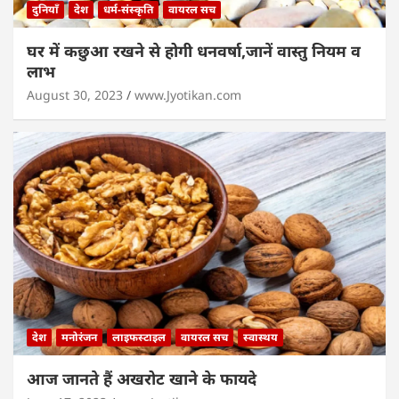
दुनियाँ
देश
धर्म-संस्कृति
वायरल सच
घर में कछुआ रखने से होगी धनवर्षा,जानें वास्तु नियम व
लाभ
August 30, 2023
www.Jyotikan.com
देश
मनोरंजन
लाइफस्टाइल
वायरल सच
स्वास्थय
आज जानते हैं अखरोट खाने के फायदे