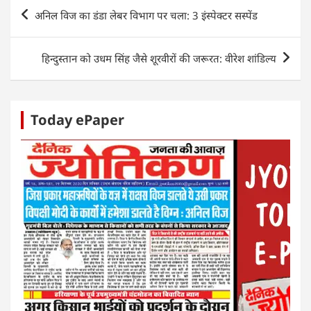
A
b
dI
n
Post
अनिल विज का डंडा लेबर विभाग पर चला: 3 इंस्पेक्टर सस्पेंड
p
o
n
g
navigation
p
o
er
हिन्दुस्तान को उधम सिंह जैसे शूरवीरों की जरूरत: वीरेश शांडिल्य
k
Today ePaper