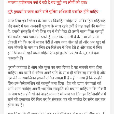
भाजपा हाईकमान क्यों दे रही है चंद मुट्ठी भर लोगों को हवा?
झूठे मुकदमें व जांच करने वाले पुलिस अधिकारी बर्खास्त होने चाहिए
आज लिव-इन-रिलेशन के नाम पर विवाहित महिलाएं, अविवाहित महिलाएं
बंद कमरे में एक अजनबी पुरूष के साथ रहने लगी हैं यह कहां की मर्यादा
है, हमारी संस्कृति में तो जिस घर में बेटी पैदा हो उसमें माता पिता कपड़ों
की मर्यादा स्वयं ध्यान में रखते हैं अगर पिता गाली दे देता था तो पत्नी
टोकती थी कि घर में जवान बेटी है आप क्या बोल रहे हो और अब खुद मां
बाप नौकरी के नाम पर लिव-इन-रिलेशन में भेज देते हैं और बाद में लिव
इन रिलेशन में रहने वाली महिलाएं उन्हीं पुरूषों पर रेप के मुकदमें दर्ज
करवाती हैं।
पुरानी कहावत है आग और फूस का क्या रिश्ता है यह सबको पता होना
चाहिए। बंद कमरे में औरत अपने पति के साथ ही पवित्र रह सकती है और
देश की न्यायपालिका इसको उचित समझती है यही कारण है कि उन्होंने
लिव-इन-रिलेशनशिप को कानूनी बना दिया। देश की खाप पंचायतों को
आगे आना चाहिए अपनी भारतीय संस्कृति को बचाना चाहिए न कि नौकरी
के नाम पर लड़कियों को बाहर भेजकर मां बाप भी लिव इन रिलेशनशिप में
रहने की इजाजत देंगे फिर घर के संस्कार, घर की मर्यादा देर सवेर तार तार
होना तय है।
खूब लिखा किसी शायर ने ‘‘तेरा घर भी शीशे का, मेरा घर भी शीशे का, तेरे