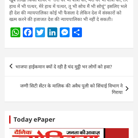
हाथ में भी पत्थर, मेरे हाथ में पत्थर, तू भी सोच मैं भी सोचूं’’ इसलिए भले
ही देश की न्यायपालिका कोई भी फैसला दे लेकिन देश में संस्कारों को
खत्म करने की इजाजत देश की न्यायपालिका भी नहीं दे सकती।
W
F
T
Li
M
S
h
a
w
n
e
h
at
c
itt
k
ss
ar
s
e
er
e
e
e
Post
भाजपा हाईकमान क्यों दे रही है चंद मुट्ठी भर लोगों को हवा?
A
b
dI
n
navigation
p
o
n
g
जग्गी सिटी सेंटर के मालिक की अवैध पुली को सिंचाई विभाग ने
p
o
er
गिराया
k
Today ePaper