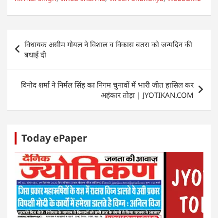
s
e
er
e
e
e
A
b
dI
n
p
o
n
g
Post
विधायक असीम गोयल ने विशाल व विकास बतरा को जन्मदिन की
p
o
er
navigation
बधाई दी
k
विनोद शर्मा ने निर्मल सिंह का निगम चुनावों में भारी जीत हासिल कर
अहंकार तोड़ा | JYOTIKAN.COM
Today ePaper