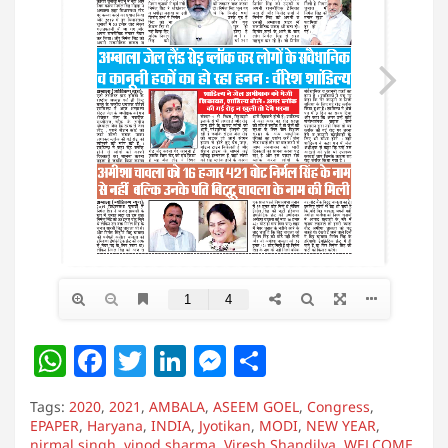
W
F
T
Li
M
S
h
a
w
n
e
h
Tags:
2020
,
2021
,
AMBALA
,
ASEEM GOEL
,
Congress
,
at
c
itt
k
ss
ar
EPAPER
,
Haryana
,
INDIA
,
Jyotikan
,
MODI
,
NEW YEAR
,
nirmal singh
,
vinod sharma
,
Viresh Shandilya
,
WELCOME