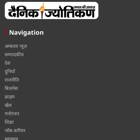
Navigation
अम्बाला न्यूज़
सम्पादकीय
देश
दुनियाँ
राजनीति
बिज़नेस
क्राइम
खेल
मनोरंजन
शिक्षा
जॉब-करियर
स्वास्थय