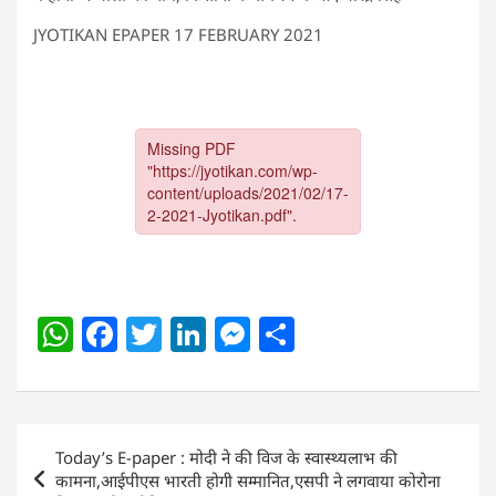
JYOTIKAN EPAPER 17 FEBRUARY 2021
W
F
T
Li
M
S
h
a
w
n
e
h
at
c
itt
k
ss
ar
s
e
er
e
e
e
Post
Today’s E-paper : मोदी ने की विज के स्वास्थ्यलाभ की
A
b
dI
n
navigation
कामना,आईपीएस भारती होगी सम्मानित,एसपी ने लगवाया कोरोना