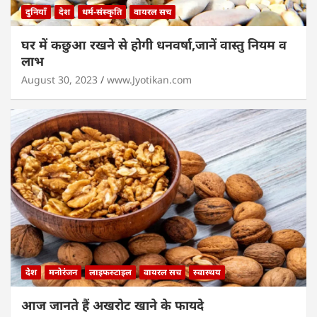
दुनियाँ
देश
धर्म-संस्कृति
वायरल सच
घर में कछुआ रखने से होगी धनवर्षा,जानें वास्तु नियम व
लाभ
August 30, 2023
www.Jyotikan.com
देश
मनोरंजन
लाइफस्टाइल
वायरल सच
स्वास्थय
आज जानते हैं अखरोट खाने के फायदे