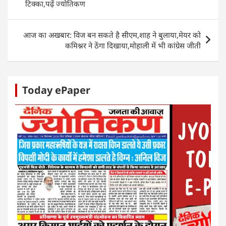
p
o
n
g
टिक्का,पढ़ें ज्योतिकण
p
o
er
k
आज का अखबार: विज बन सकते है सीएम,शाह ने बुलाया,मेयर को
कमिश्नर ने ठेंगा दिखाया,मोहाली में भी कांग्रेस जीती
Today ePaper