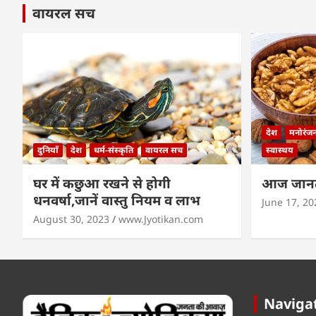
वायरल सच
देश
मनोरंज
दुनियाँ
देश
धर्म-संस्कृति
वायरल सच
स्वास्थय
घर में कछुआ रखने से होगी
आज जानते
धनवर्षा,जानें वास्तु नियम व लाभ
June 17, 20
August 30, 2023
www.Jyotikan.com
Naviga