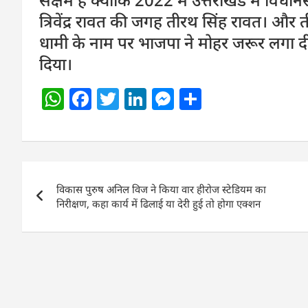
त्रिवेंद्र रावत की जगह तीरथ सिंह रावत। और ती
धामी के नाम पर भाजपा ने मोहर जरूर लगा दी ले
दिया।
W
F
T
Li
M
S
h
a
w
n
e
h
at
c
itt
k
ss
ar
s
e
er
e
e
e
Post
A
b
dI
n
विकास पुरुष अनिल विज ने किया वार हीरोज स्टेडियम का
navigation
p
o
n
g
निरीक्षण, कहा कार्य में ढिलाई या देरी हुई तो होगा एक्शन
p
o
er
k