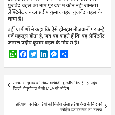
युजवेंद्र चहल का नाम पूरे देश में कौन नहीं जानता।
लेफ्टिनेंट जनरल प्रदीप कुमार चहल युजवेंद्र चहल के
चाचा हैं।
वहीं ग्रामीणों ने कहा कि ऐसे होनहार नौजवानों पर उन्हें
गर्व महसूस होता है, जब वह कहते हैं कि वह लेफ्टिनेंट
जनरल प्रदीप कुमार चहल के गांव से हैं।
W
F
T
Li
M
S
h
a
w
n
e
h
at
c
itt
k
ss
ar
s
e
er
e
e
e
Post
राज्यसभा चुनाव को लेकर बाड़ेबंदी: कुलदीप बिश्नोई नहीं पहुंचे
A
b
dI
n
navigation
दिल्ली, वेणुगोपाल ने ली MLA की मीटिंग
p
o
n
g
p
o
er
हरियाणा के खिलाड़ियों को मिलेगा खेलो इंडिया गेम्स के लिए बने
k
स्पोर्ट्स इंफ्रास्ट्रक्चर का फायदा