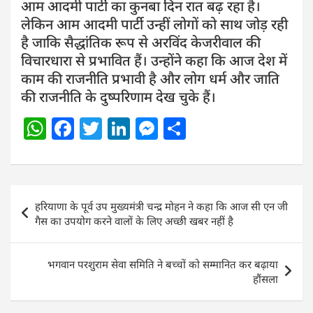
आम आदमी पार्टी का कुनबा दिन रात बढ़ रहा है।
लेकिन आम आदमी पार्टी उन्हीं लोगों को साथ जोड़ रही
है जाकि सैद्धांतिक रूप से अरविंद केजरीवाल की
विचारधारा से प्रभावित हैं। उन्होंने कहा कि आज देश में
काम की राजनीति प्रभावी है और लोग धर्म और जाति
की राजनीति के दुष्परिणाम देख चुके हैं।
W
F
T
Li
M
S
h
a
w
n
e
h
at
c
itt
k
ss
ar
s
e
er
e
e
e
Post
हरियाणा के पूर्व उप मुख्यमंत्री चन्द्र मोहन ने कहा कि आज सी एन जी
A
b
dI
n
navigation
गैस का उपयोग करने वालों के लिए अच्छी खबर नहीं है
p
o
n
g
p
o
er
भगवान परशुराम सेवा समिति ने बच्चों को सम्मानित कर बढ़ाया
k
हौंसला