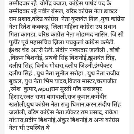
उम्मीदवार रहै योगेंद्र क्वात्रा, कांग्रेस पार्षद पद के
उम्मीदवार रहै नवीन बंसल, वरिष्ठ कांग्रेस नेता डाक्टर
राम प्रशाद,वरिष्ठ कांग्रेस नेता कुलवंत गिल ,युवा कांग्रेस
नेता रितेश कक्कड़, ज़िला महिला कांग्रेस उप प्रधान
गिता कागडा, वरिष्ठ कांग्रेस नेता मोहम्मद नासिर, जि सी
पुडींर पूर्व महासचिव ज़िला पचकुलां कांग्रेस कमेटी,
ईश्वर चंद अतरी रेली, संदीप नम्बरदार जलौली , बोबी
,विक्रम बिशनोई, प्रथवी सिंह बिशनोई,ख़ुशवंत सिंह,
दलीप सिह, विनोद गोदारा,दलीप जिउनी,इंस्पेक्टर
दलीप सिहं , युथ नेता सुनील सरोहा , युथ नेता राजीव
बुकल, युथ नेता भिम यादव,विजय मास्टर,चरणजीत
,रमेश कुमार,wpo)राम मुरती गाँव सदालपुर
हिसार,रजत राणा बागवाली,राज कुमार,कर्मवीर
खतोली,युथ कांग्रेस नेता राजु धिमान,करन,संदीप सिंह
जलोली, वरिष्ठ कांग्रेस नेता डॉक्टर राम प्रसाद, राकेश
गोधारा,प्रदीप बिशनोई,अंकुर बिशनोई,व अन्य कांग्रेस
नेता भी उपस्थित थे