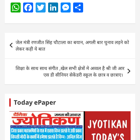
W
F
T
Li
M
S
h
a
w
n
e
h
at
c
itt
k
ss
ar
s
e
er
e
e
e
Post
जेल मंत्री रणजीत सिंह चौटाला का बयान, अगली बार चुनाव लड़ने को
A
b
dI
n
navigation
लेकर कही ये बात
p
o
n
g
p
o
er
शिक्षा के साथ साथ संगीत ,खेल सभी क्षेत्रों मे अव्वल है श्री जी आर
k
एस डी सीनियर सेकेंडरी स्कूल के छात्र व छात्राए।
Today ePaper