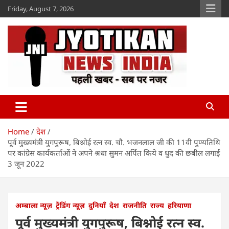
Skip
Friday, August 7, 2026
to
content
Jyotikan
www.jyotikan.com
Home
देश
पूर्व मुख्यमंत्री युगपुरूष, बिश्नोई रत्न स्व. चौ. भजनलाल जी की 11वी पुण्यतिथि
पर कांग्रेस कार्यकर्ताओं ने अपने श्रधा सुमन अर्पित किये व धुद की छबील लगाई
3 जून 2022
अम्बाला न्यूज़
ट्रेंडिंग न्यूज़
दुनियाँ
देश
राजनीति
राज्य
हरियाणा
पूर्व मुख्यमंत्री युगपुरूष, बिश्नोई रत्न स्व.