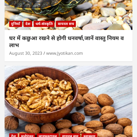
दुनियाँ
देश
धर्म-संस्कृति
वायरल सच
घर में कछुआ रखने से होगी धनवर्षा,जानें वास्तु नियम व
लाभ
August 30, 2023
www.Jyotikan.com
देश
मनोरंजन
लाइफस्टाइल
वायरल सच
स्वास्थय