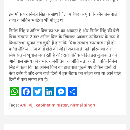
इस मौके पर निर्मल सिंह के साथ जिला परिषद के पूर्व चेयरमैन ब्रम्हपाल
राणा व नितिन भाटिया भी मौजूद थे।
निर्मल सिंह व अनिल विज का 36 का आंकड़ा है और निर्मल सिंह की बेटी
चित्रा सरवारा 2 बार अनिल विज के खिलाफ आजाद उम्मीदवार के रूप में
विधानसभा चुनाव लड़ चुकी हैं हालांकि चित्रा सरवारा कामयाब नहीं हो
पार्इं लेकिन आज दोनों शेरों की जोड़ी अंबाला ही नहीं हरियाणा की
सियासत में भूचाल मचा रही है और राजनीतिक पंडित इस मुलाकात को
आने वाले समय की गंभीर राजनीतिक रणनीति बता रहे हैं जबकि निर्मल
सिंह ने कहा कि वह अनिल विज का हालचाल पूछने गए लेकिन दोनों ही
नेता दबंग हैं और आने वाले दिनों में इस बैैठक का उद्देश्य क्या था आने वाले
दिनों में पता लगना तय है।
W
F
T
Li
M
S
h
a
w
n
e
h
Tags:
Anil VIj
,
cabinet minister
,
nirmal singh
at
c
itt
k
ss
ar
s
e
er
e
e
e
A
b
dI
n
Post