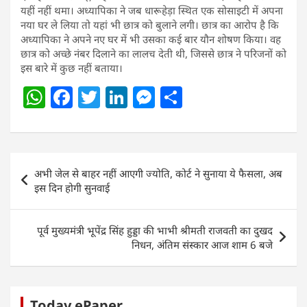
यहीं नहीं थमा। अध्यापिका ने जब धारूहेड़ा स्थित एक सोसाइटी में अपना
नया घर ले लिया तो यहां भी छात्र को बुलाने लगी। छात्र का आरोप है कि
अध्यापिका ने अपने नए घर में भी उसका कई बार यौन शोषण किया। वह
छात्र को अच्छे नंबर दिलाने का लालच देती थी, जिससे छात्र ने परिजनों को
इस बारे में कुछ नहीं बताया।
W
F
T
Li
M
S
h
a
w
n
e
h
at
c
itt
k
ss
ar
s
e
er
e
e
e
Post
अभी जेल से बाहर नहीं आएगी ज्योति, कोर्ट ने सुनाया ये फैसला, अब
A
b
dI
n
navigation
इस दिन होगी सुनवाई
p
o
n
g
p
o
er
पूर्व मुख्यमंत्री भूपेंद्र सिंह हुड्डा की भाभी श्रीमती राजवती का दुखद
k
निधन, अंतिम संस्कार आज शाम 6 बजे
Today ePaper