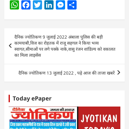
W
F
T
Li
M
S
h
a
w
n
e
h
at
c
itt
k
ss
ar
s
e
er
e
e
e
Post
दैनिक ज्योतिकण 9 जुलाई 2022 अंबाला पुलिस की बड़ी
A
b
dI
n
navigation
कामयाबी,विज का रोहतक में राजू सहगल ने किया भव्य
p
o
n
g
स्वागत,सीमाओं पर लगे पक्के नाके,वासु रंजन शांडिल्य को वकालत
का मिला लाइसेंस
p
o
er
k
दैनिक ज्योतिकण 13 जुलाई 2022 , पढ़े आज की ताजा खबरें
Today ePaper