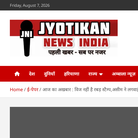
Skip
Friday, August 7, 2026
to
content
Jyotikan
www.jyotikan.com
देश
दुनियाँ
हरियाणा
राज्य
अम्बाला न्यूज़
Home
ई-पेपर
आज का अखबार : विज नहीं है रबड़ स्टैम्प,असीम ने लगवाई