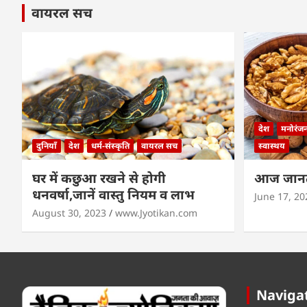
वायरल सच
देश
मनोरंज
दुनियाँ
देश
धर्म-संस्कृति
वायरल सच
स्वास्थय
घर में कछुआ रखने से होगी
आज जानते
धनवर्षा,जानें वास्तु नियम व लाभ
June 17, 20
August 30, 2023
www.Jyotikan.com
Naviga