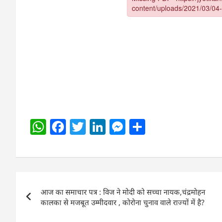
W
F
T
Li
M
S
h
a
w
n
e
h
at
c
itt
k
ss
ar
s
e
er
e
e
e
Post
A
b
dI
n
आज का समाचार पत्र : विज ने मोदी को सच्चा नायक,चंद्रमोहन
navigation
p
o
n
g
कालका से मजबूत उम्मीदवार , कोरोना चुनाव वाले राज्यों में है?
p
o
er