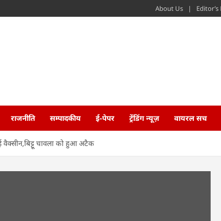
About Us
Editor’
राजनीति
सम्पादकीय
ई-पेपर
ट्रेंडिंग न्यूज़
वायरल सच
 वैक्सीन,बिट्टू चावला को हुआ अटैक