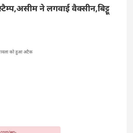
ैम्प,असीम ने लगवाई वैक्सीन,बिट्टू
ू चावला को हुआ अटैक