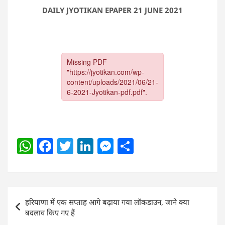
DAILY JYOTIKAN EPAPER 21 JUNE 2021
W
F
T
Li
M
S
h
a
w
n
e
h
at
c
itt
k
ss
ar
s
e
er
e
e
e
Post
हरियाणा में एक सप्ताह आगे बढ़ाया गया लॉकडाउन, जाने क्या
A
b
dI
n
navigation
बदलाव किए गए हैं