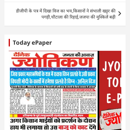
p
o
n
g
p
o
er
डीजीपी के पत्र में दिखा विज का भय,किसानों ने संभाली खट्टर की
k
पगड़ी,चौटाला की रिहाई,जजपा की मुश्किलें बढ़ी
Today ePaper