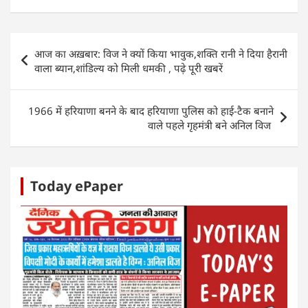
s
e
er
e
e
e
A
b
dI
n
Post
p
o
n
g
आज का अख़बार: विज ने क्यों किया भावुक,शक्ति रानी ने दिया हैरानी
navigation
वाला ब्यान,शांडिल्य को मिली धमकी , पढ़े पूरी खबरें
p
o
er
k
1966 में हरियाणा बनने के बाद हरियाणा पुलिस को हाई-टैक बनाने
वाले पहले गृहमंत्री बने अनिल विज
Today ePaper