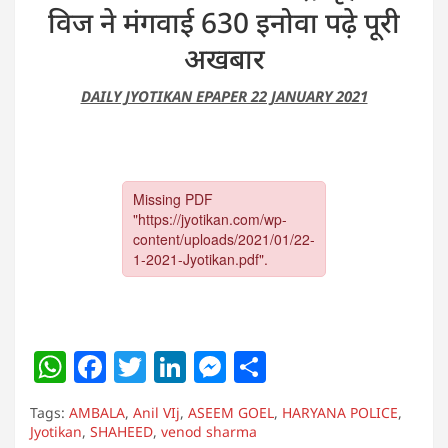
विज ने मंगवाई 630 इनोवा पढ़े पूरी
अखबार
DAILY JYOTIKAN EPAPER 22 JANUARY 2021
W
F
T
Li
M
S
h
a
w
n
e
h
Tags:
AMBALA
,
Anil VIj
,
ASEEM GOEL
,
HARYANA POLICE
,
at
c
itt
k
ss
ar
Jyotikan
,
SHAHEED
,
venod sharma