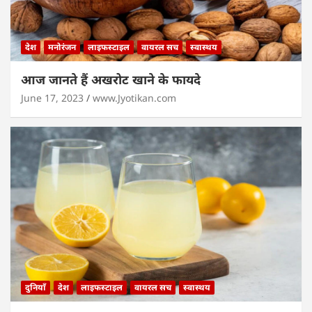
देश
मनोरंजन
लाइफस्टाइल
वायरल सच
स्वास्थय
आज जानते हैं अखरोट खाने के फायदे
June 17, 2023
www.Jyotikan.com
दुनियाँ
देश
लाइफस्टाइल
वायरल सच
स्वास्थय