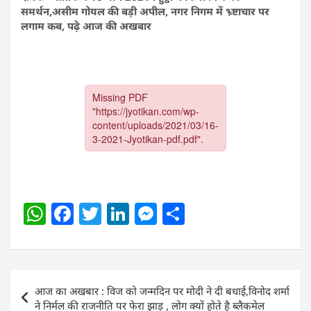
समर्थन,असीम गोयल की बड़ी अपील, नगर निगम में भ्र्ष्टाचार पर
लगाम कब, पढ़े आज की अखबार
W
F
T
Li
M
S
h
a
w
n
e
h
at
c
itt
k
ss
ar
s
e
er
e
e
e
Post
आज का अखबार : विज को जन्मदिन पर मोदी ने दी बधाई,विनोद शर्मा
A
b
dI
n
navigation
ने निर्मल की राजनीति पर फेरा झाड़ू , लोग क्यों होते है ब्लैकमेल