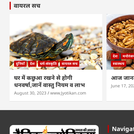
वायरल सच
देश
मनोरंज
दुनियाँ
देश
धर्म-संस्कृति
वायरल सच
स्वास्थय
घर में कछुआ रखने से होगी
आज जानते
धनवर्षा,जानें वास्तु नियम व लाभ
June 17, 20
August 30, 2023
www.Jyotikan.com
Naviga