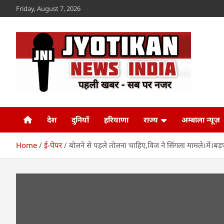
Skip
Friday, August 7, 2026
to
content
Jyotikan
www.jyotikan.com
देश
दुनियाँ
हरियाणा
राज्य
अम्बाला न्यूज़
Home
ई-पेपर
बोलने से पहले तोलना चाहिए,विज ने सिंगला मामले।में।ब