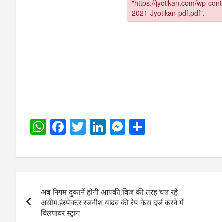
W
F
T
Li
M
S
h
a
w
n
e
h
at
c
itt
k
ss
ar
s
e
er
e
e
e
Post
A
b
dI
n
अब निगम दुकानें होगी आपकी,विज की तरह चल रहे
navigation
p
o
n
g
असीम,इंस्पेक्टर रजनीश यादव की रेप केस दर्ज करने में
विलपावर स्ट्रांग
p
o
er