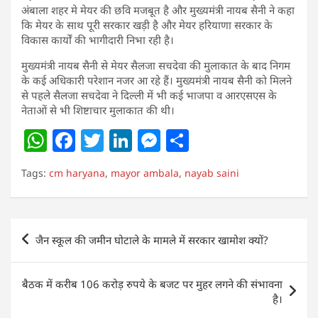
अंबाला शहर मे मेयर की छवि मजबूत है और मुख्यमंत्री नायब सैनी ने कहा
कि मेयर के साथ पूरी सरकार खड़ी है और मेयर हरियाणा सरकार के
विकास कार्यों की भागीदारी निभा रही है।
मुख्यमंत्री नायब सैनी से मेयर सैलजा सचदेवा की मुलाकात के बाद निगम
के कई अधिकारी परेशान नजर आ रहे हैं। मुख्यमंत्री नायब सैनी को मिलने
से पहले सैलजा सचदेवा ने दिल्ली में भी कई भाजपा व आरएसएस के
नेताओं से भी शिष्टाचार मुलाकात की थी।
W
F
T
Li
M
S
h
a
w
n
e
h
Tags:
cm haryana
,
mayor ambala
,
nayab saini
at
c
itt
k
ss
ar
s
e
er
e
e
e
A
b
dI
n
Post
जैन स्कूल की जमीन घोटाले के मामले में सरकार खामोश क्यों?
p
o
n
g
navigation
p
o
er
बैठक में करीब 106 करोड़ रुपये के बजट पर मुहर लगने की संभावना
k
है।