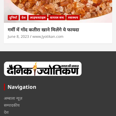
दुनियाँ
देश
लाइफस्टाइल
वायरल सच
स्वास्थय
गर्मी में गोंद कतीरा खाने मिलेंगे ये फायदा
June 8, 2023
www.Jyotikan.com
Navigation
अम्बाला न्यूज़
सम्पादकीय
देश