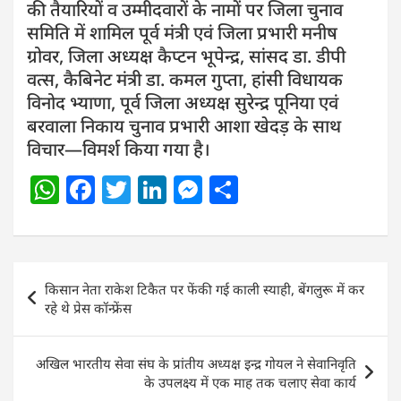
की तैयारियों व उम्मीदवारों के नामों पर जिला चुनाव
समिति में शामिल पूर्व मंत्री एवं जिला प्रभारी मनीष
ग्रोवर, जिला अध्यक्ष कैप्टन भूपेन्द्र, सांसद डा. डीपी
वत्स, कैबिनेट मंत्री डा. कमल गुप्ता, हांसी विधायक
विनोद भ्याणा, पूर्व जिला अध्यक्ष सुरेन्द्र पूनिया एवं
बरवाला निकाय चुनाव प्रभारी आशा खेदड़ के साथ
विचार—विमर्श किया गया है।
W
F
T
Li
M
S
h
a
w
n
e
h
at
c
itt
k
ss
ar
s
e
er
e
e
e
Post
किसान नेता राकेश टिकैत पर फेंकी गई काली स्याही, बेंगलुरू में कर
A
b
dI
n
navigation
रहे थे प्रेस कॉन्फ्रेंस
p
o
n
g
p
o
er
अखिल भारतीय सेवा संघ के प्रांतीय अध्यक्ष इन्द्र गोयल ने सेवानिवृति
k
के उपलक्ष्य में एक माह तक चलाए सेवा कार्य