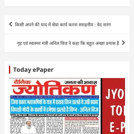
h
a
w
n
e
h
at
c
itt
k
ss
ar
s
e
er
e
e
e
Post
किसी अपने की याद में सेवा कार्य करना सराहनीय : वेद नारंग
A
b
dI
n
navigation
p
o
n
g
गृह एवं स्वास्थ्य मंत्री अनिल विज ने कहा कि बहुत अच्छा प्रयास है
p
o
er
k
Today ePaper