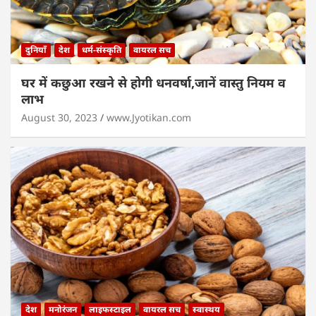
दुनियाँ
देश
धर्म-संस्कृति
वायरल सच
घर में कछुआ रखने से होगी धनवर्षा,जानें वास्तु नियम व
लाभ
August 30, 2023
www.Jyotikan.com
देश
मनोरंजन
लाइफस्टाइल
वायरल सच
स्वास्थय