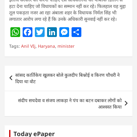
हटा देना चाहिए जो विधायकों का सम्मान नहीं कर रहे। फिलहाल यह मुद्दा
तूल पकड़ता नजर आ रहा अंबाला शहर के विधायक निर्मल सिंह भी
लगातार आरोप लगा रहे हैं कि उनके अधिकारी सुनवाई नहीं कर रहे।
W
F
T
Li
M
S
h
a
w
n
e
h
Tags:
Anil VIj
,
Haryana
,
minister
at
c
itt
k
ss
ar
s
e
er
e
e
e
A
b
dI
n
Post
सांसद कार्तिकेय खुलकर बोले कुलदीप बिश्नोई व किरण चौधरी ने
p
o
n
g
navigation
दिया था वोट
p
o
er
k
संदीप सचदेवा व संजय लाकड़ा ने पंप का बटन दबाकर लोगों को
आश्वस्त किया
Today ePaper