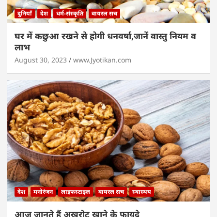
दुनियाँ
देश
धर्म-संस्कृति
वायरल सच
घर में कछुआ रखने से होगी धनवर्षा,जानें वास्तु नियम व
लाभ
August 30, 2023
www.Jyotikan.com
देश
मनोरंजन
लाइफस्टाइल
वायरल सच
स्वास्थय
आज जानते हैं अखरोट खाने के फायदे