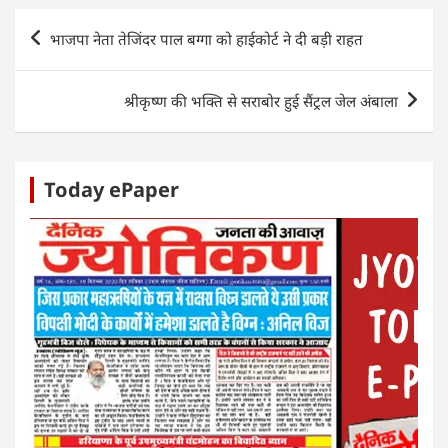
s
e
er
e
e
e
Post
भाजपा नेता तेजिंदर पाल बग्गा को हाईकोर्ट ने दी बड़ी राहत
A
b
dI
n
navigation
p
o
n
g
श्रीकृष्ण की भक्ति से सराबोर हुई सैंट्रल जेल अंबाला
p
o
er
k
Today ePaper