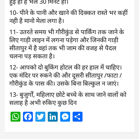
हुई ही है भले 30 मिनट हो।
10- पीने के पानी और खाने की दिक्कत रास्ते भर कहीं
नही है मानो मेला लगा है।
11- उतरते समय भी गौरीकुंड से पार्किंग तक जाने के
लिए गाड़ी लाइन में लगना पड़ेगा और जिनकी गाड़ी
सीतापुर में है वहां तक भी जाम की वजह से पैदल
चलना पड़ सकता है।
12- आपको दो बुकिंग होटल की हर हाल में चाहिए।
एक मंदिर पर रुकने की और दूसरी सीतापुर /फाटा /
गौरीकुंड के पास की। उसके बिना बिल्कुल न जाएं।
13- बुजुर्गों, महिलाए छोटे बच्चे के साथ जाने वालों को
सलाह है अभी रुकिए कुछ दिन
W
F
T
Li
M
S
h
a
w
n
e
h
at
c
itt
k
ss
ar