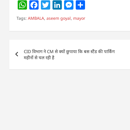
W
F
T
Li
M
S
h
a
w
n
e
h
Tags:
AMBALA
,
aseem goyal
,
mayor
at
c
itt
k
ss
ar
s
e
er
e
e
e
A
b
dI
n
Post
p
o
n
g
CID विभाग ने CM से क्यों छुपाया कि बस स्टैंड की पार्किंग
navigation
p
o
er
महीनों से चल रही है
k