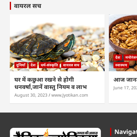
वायरल सच
देश
मनोरंज
दुनियाँ
देश
धर्म-संस्कृति
वायरल सच
स्वास्थय
घर में कछुआ रखने से होगी
आज जानते
धनवर्षा,जानें वास्तु नियम व लाभ
June 17, 20
August 30, 2023
www.Jyotikan.com
Naviga