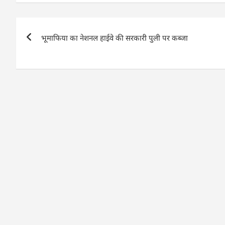
s
e
er
e
e
e
A
b
dI
n
Post
p
o
n
g
भूमाफिया का नेशनल हाईवे की सरकारी पुली पर कब्जा
navigation
p
o
er
k