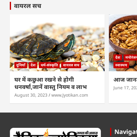
वायरल सच
देश
मनोरंज
दुनियाँ
देश
धर्म-संस्कृति
वायरल सच
स्वास्थय
घर में कछुआ रखने से होगी
आज जानते
धनवर्षा,जानें वास्तु नियम व लाभ
June 17, 20
August 30, 2023
www.Jyotikan.com
Naviga