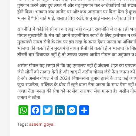
गुणगान करने आए हुए लगते थे और यह गुणगान कर अधिकारियों को संदेश दे
होने दिया। भगवान कब जमीन पर और कब आसमान पर बिठा देता है कुछ प
भजन है ‘‘चंगे चाहे माड़े, हालात विच रखीं, सानू साड़े मालका औकात विच र
राजनीति में कोई किसी का कद बड़ा नहीं करता, राजनीति में जनता ही भ
गोयल मुख्यमंत्री के मंच को अपने राजनीतिक स्वार्थ के लिए इस्तेमाल न 
मुख्यमंत्री नायब सैनी के मंच पर इस तरह के ब्यान देकर जनता या अधिक
भाजपा की गलती है न मुख्यमंत्री नायब सैनी की गलती है न भाजपा के न
तीसरी बार विधायक नहीं है तो उसका कारण असीम गोयल का अहंकार व ताना
असीम गोयल यह समझ लें कि वह एमएलए नहीं हैं अंबाला शहर का एमएलए
जैसे लोगों को ताकत देती है और बाद में असीम गोयल जैसे नेता जनता को
है और असीम गोयल ने तो 2024 विधानसभा चुनाव हारने के बाद कई व्यापा
जुड़ा राजनेता, पब्लिक के बीच में रहने वाला नेता जनता के साथ ऐसा नही
अच्छा नेता जनता की सेवा को नर सेवा नारायण सेवा मानता है। असीम ग
जनता ने छीना
W
F
T
Li
M
S
h
a
w
n
e
h
Tags:
aseem goyal
at
c
itt
k
ss
ar