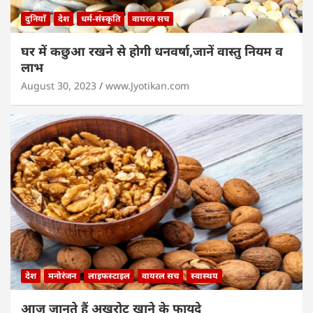
दुनियाँ
देश
धर्म-संस्कृति
वायरल सच
घर में कछुआ रखने से होगी धनवर्षा,जानें वास्तु नियम व
लाभ
August 30, 2023
www.Jyotikan.com
देश
मनोरंजन
लाइफस्टाइल
वायरल सच
स्वास्थय
आज जानते हैं अखरोट खाने के फायदे