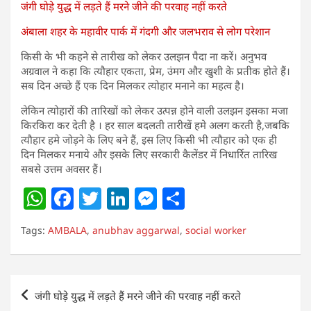
जंगी घोड़े युद्ध में लड़ते हैं मरने जीने की परवाह नहीं करते
अंबाला शहर के महावीर पार्क में गंदगी और जलभराव से लोग परेशान
किसी के भी कहने से तारीख को लेकर उलझन पैदा ना करें। अनुभव
अग्रवाल ने कहा कि त्यौहार एकता, प्रेम, उंमग और खुशी के प्रतीक होते हैं।
सब दिन अच्छे हैं एक दिन मिलकर त्योहार मनाने का महत्व है।
लेकिन त्योहारों की तारिखों को लेकर उत्पन्न होने वाली उलझन इसका मजा
किरकिरा कर देती है । हर साल बदलती तारीखें हमे अलग करती है,जबकि
त्यौहार हमे जोड़ने के लिए बने हैं, इस लिए किसी भी त्यौहार को एक ही
दिन मिलकर मनाये और इसके लिए सरकारी कैलेंडर में निधार्रित तारिख
सबसे उत्तम अवसर हैं।
W
F
T
Li
M
S
h
a
w
n
e
h
Tags:
AMBALA
,
anubhav aggarwal
,
social worker
at
c
itt
k
ss
ar
s
e
er
e
e
e
A
b
dI
n
Post
जंगी घोड़े युद्ध में लड़ते हैं मरने जीने की परवाह नहीं करते
p
o
n
g
navigation