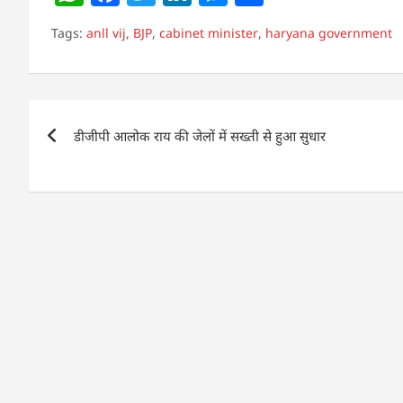
h
a
w
n
e
h
Tags:
anll vij
,
BJP
,
cabinet minister
,
haryana government
at
c
itt
k
ss
ar
s
e
er
e
e
e
A
b
dI
n
Post
p
o
n
g
डीजीपी आलोक राय की जेलों में सख्ती से हुआ सुधार
navigation
p
o
er
k