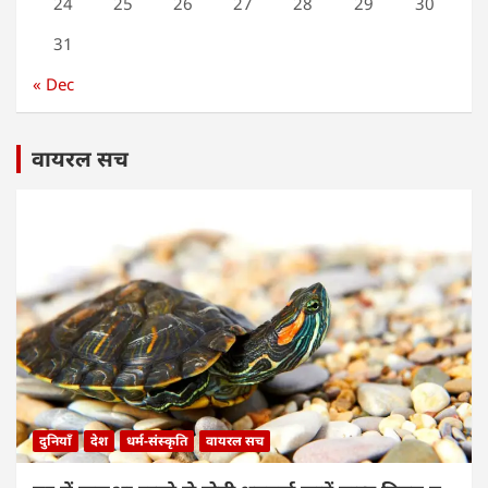
24
25
26
27
28
29
30
31
« Dec
वायरल सच
दुनियाँ
देश
धर्म-संस्कृति
वायरल सच