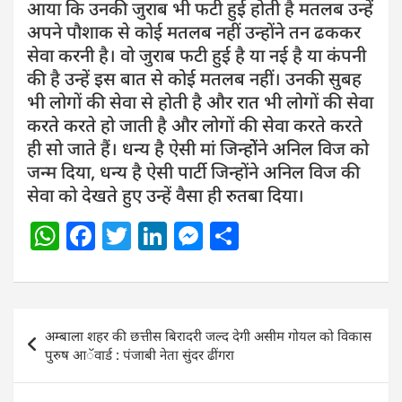
आया कि उनकी जुराब भी फटी हुई होती है मतलब उन्हें
अपने पौशाक से कोई मतलब नहीं उन्होंने तन ढककर
सेवा करनी है। वो जुराब फटी हुई है या नई है या कंपनी
की है उन्हें इस बात से कोई मतलब नहीं। उनकी सुबह
भी लोगों की सेवा से होती है और रात भी लोगों की सेवा
करते करते हो जाती है और लोगों की सेवा करते करते
ही सो जाते हैं। धन्य है ऐसी मां जिन्होेंने अनिल विज को
जन्म दिया, धन्य है ऐसी पार्टी जिन्होंने अनिल विज की
सेवा को देखते हुए उन्हें वैसा ही रुतबा दिया।
W
F
T
Li
M
S
h
a
w
n
e
h
at
c
itt
k
ss
ar
s
e
er
e
e
e
Post
अम्बाला शहर की छत्तीस बिरादरी जल्द देगी असीम गोयल को विकास
A
b
dI
n
navigation
पुरुष आॅवार्ड : पंजाबी नेता सुंदर ढींगरा
p
o
n
g