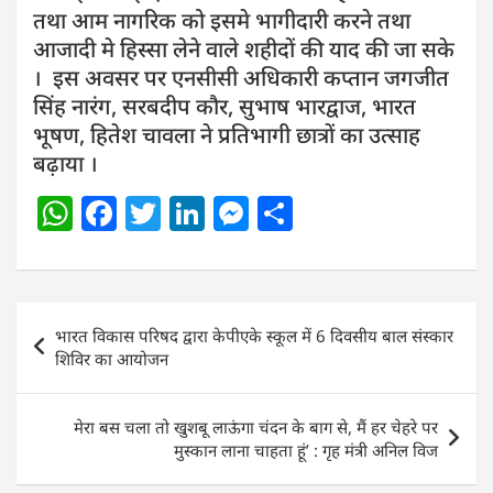
तथा आम नागरिक को इसमे भागीदारी करने तथा
आजादी मे हिस्सा लेने वाले शहीदों की याद की जा सके
। इस अवसर पर एनसीसी अधिकारी कप्तान जगजीत
सिंह नारंग, सरबदीप कौर, सुभाष भारद्वाज, भारत
भूषण, हितेश चावला ने प्रतिभागी छात्रों का उत्साह
बढ़ाया ।
W
F
T
Li
M
S
h
a
w
n
e
h
at
c
itt
k
ss
ar
s
e
er
e
e
e
Post
भारत विकास परिषद द्वारा केपीएके स्कूल में 6 दिवसीय बाल संस्कार
A
b
dI
n
navigation
शिविर का आयोजन
p
o
n
g
p
o
er
मेरा बस चला तो खुशबू लाऊंगा चंदन के बाग से, मैं हर चेहरे पर
k
मुस्कान लाना चाहता हूं’ : गृह मंत्री अनिल विज