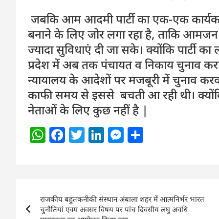
जबकि आम आदमी पार्टी का एक-एक कार्यकर्ता
बनाने के लिए जोर लगा रहा है, ताकि आमजन क
ज्यादा सुविधाएं दी जा सके। क्योंकि पार्टी का 
प्रदेश में अब तक पंचायत व निकाय चुनाव कर
न्यायालय के आदेशों पर मजबूरी में चुनाव करव
काफी समय से इससे बचती आ रही थी। क्योंकि
नेताओं के लिए कुछ नहीं है |
W
F
T
Li
M
S
h
a
w
n
e
h
at
c
itt
k
ss
ar
s
e
er
e
e
e
Post
A
b
dI
n
राजकीय बहुतकनीकी संस्थान अंबाला शहर में आत्मनिर्भर भारत
navigation
p
o
n
g
चुनौतियां एवम अवसर विषय पर पांच दिवसीय लघु अवधि