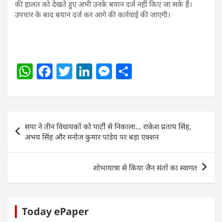
की हालत को देखते हुए अभी उनके बयान दर्ज नहीं किए जा सके हैं।
उपचार के बाद बयान दर्ज कर आगे की कार्रवाई की जाएगी।
W
F
T
Li
M
S
h
a
w
n
e
h
at
c
itt
k
ss
ar
s
e
er
e
e
e
Post
सपा ने तीन विधायकों को पार्टी से निकाला… राकेश प्रताप सिंह,
A
b
dI
n
navigation
अभय सिंह और मनोज कुमार पांडेय पर बड़ा एक्शन
p
o
n
g
p
o
er
शोभायात्रा से किया जैन संतों का स्वागत
k
Today ePaper