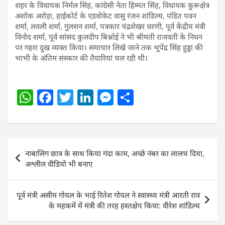
शहर के विधायक निर्मल सिंह, कांग्रेसी नेता हिम्मत सिंह, विधायक कुरूक्षेत्र
अशोक अरोड़ा, हाईकोर्ट के एडवोकेट वासु रंजन शांडिल्य, पंडित पवन
शर्मा, लवली शर्मा, गुलशन शर्मा, पत्रकार चंद्रशेखर धरणी, पूर्व केंद्रीय मंत्री
विनोद शर्मा, पूर्व सांसद कुलदीप बिश्नोई ने भी श्रीमती राजवती के निधन
पर गहरा दुख व्यक्त किया। समाचार लिखे जाने तक भूपेंद्र सिंह हुड्डा की
भाभी के अंतिम संस्कार की तैयारियां चल रही थी।
W
F
T
Li
M
S
h
a
w
n
e
h
at
c
itt
k
ss
ar
s
e
er
e
e
e
Post
नाबालिग छात्र के साथ किया गंदा काम, अच्छे नंबर का लालच दिया,
A
b
dI
n
navigation
अश्लील वीडियो भी बनाए
p
o
n
g
p
o
er
पूर्व मंत्री असीम गोयल के भाई रितेश गोयल ने स्वास्थ्य मंत्री आरती राव
k
के महकमें में मंत्री की तरह हस्तक्षेप किया: वीरेश शांडिल्य